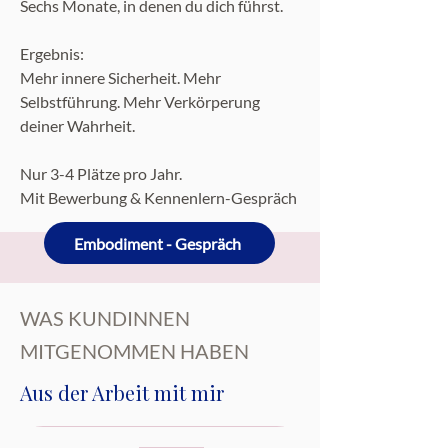
Sechs Monate, in denen du dich führst.
Ergebnis:
Mehr innere Sicherheit. Mehr
Selbstführung. Mehr Verkörperung
deiner Wahrheit.
Nur 3-4 Plätze pro Jahr.
Mit Bewerbung & Kennenlern-Gespräch
Embodiment - Gespräch
WAS KUNDINNEN
MITGENOMMEN HABEN
Aus der Arbeit mit mir