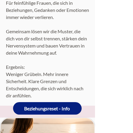
Für feinfühlige Frauen, die sich in
Beziehungen, Gedanken oder Emotionen
immer wieder verlieren.
Gemeinsam lösen wir die Muster, die
dich von dir selbst trennen, stärken dein
Nervensystem und bauen Vertrauen in
deine Wahrnehmung auf.
Ergebnis:
Weniger Grübeln. Mehr innere
Sicherheit. Klare Grenzen und
Entscheidungen, die sich wirklich nach
dir anfühlen.
Beziehungsreset - Info