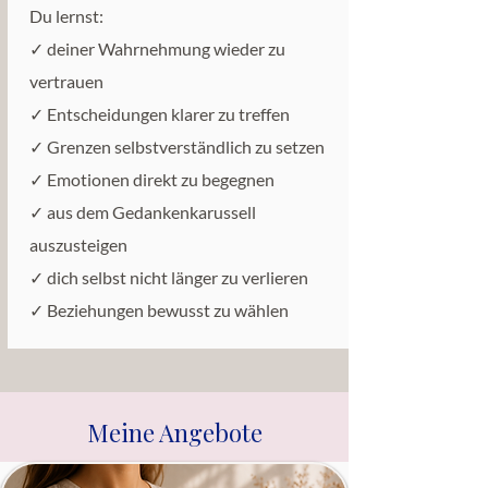
Du lernst:
✓ deiner Wahrnehmung wieder zu
vertrauen
✓ Entscheidungen klarer zu treffen
✓ Grenzen selbstverständlich zu setzen
✓ Emotionen direkt zu begegnen
✓ aus dem Gedankenkarussell
auszusteigen
✓ dich selbst nicht länger zu verlieren
✓ Beziehungen bewusst zu wählen
Meine Angebote