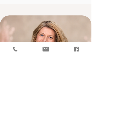
Du musst nicht lernen, mehr zu
analysieren.
Du darfst wieder lernen, dir selbst zu
vertrauen.
Hallo, ich bin Manuela Sieber