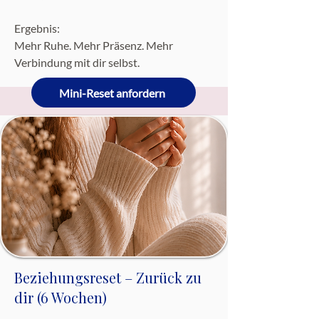
Ergebnis:
Mehr Ruhe. Mehr Präsenz. Mehr
Verbindung mit dir selbst.
Mini-Reset anfordern
Beziehungsreset – Zurück zu
dir (6 Wochen)