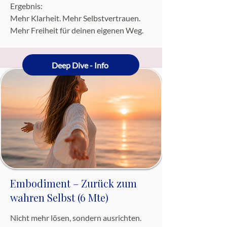
Ergebnis:
Mehr Klarheit. Mehr Selbstvertrauen.
Mehr Freiheit für deinen eigenen Weg.
Deep Dive - Info
Embodiment – Zurück zum
wahren Selbst (6 Mte)
Nicht mehr lösen, sondern ausrichten.