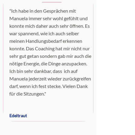
"Ich habe in den Gesprächen mit
Manuela immer sehr wohl gefühlt und
konnte mich daher auch sehr öffnen. Es
war spannend, wie ich auch selber
meinen Handlungsbedarf erkennen
konnte. Das Coaching hat mir nicht nur
sehr gut getan sondern gab mir auch die
nötige Energie, die Dinge anzupacken.
Ich bin sehr dankbar, dass ich auf
Manuela jederzeit wieder zurückgreifen
darf, wenn ich fest stecke. Vielen Dank
für die Sitzungen."
Edeltraut