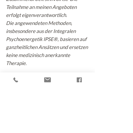
Teilnahme an meinen Angeboten
erfolgt eigenverantwortlich.
Die angewendeten Methoden,
insbesondere aus der Integralen
Psychoenergetik IPSE®, basieren auf
ganzheitlichen Ansätzen und ersetzen
keine medizinisch anerkannte
Therapie.
Jegliche Haftung für direkte oder
indirekte Schäden, die aus der
Nutzung der Inhalte oder der
Zusammenarbeit entstehen, wird –
soweit gesetzlich zulässig –
ausgeschlossen.